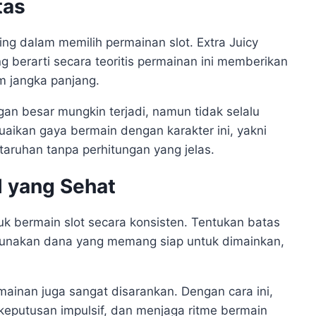
tas
ting dalam memilih permainan slot. Extra Juicy
ng berarti secara teoritis permainan ini memberikan
m jangka panjang.
an besar mungkin terjadi, namun tidak selalu
uaikan gaya bermain dengan karakter ini, yakni
aruhan tanpa perhitungan yang jelas.
 yang Sehat
 bermain slot secara konsisten. Tentukan batas
gunakan dana yang memang siap untuk dimainkan,
inan juga sangat disarankan. Dengan cara ini,
keputusan impulsif, dan menjaga ritme bermain