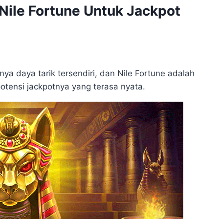
 Nile Fortune Untuk Jackpot
ya daya tarik tersendiri, dan Nile Fortune adalah
potensi jackpotnya yang terasa nyata.