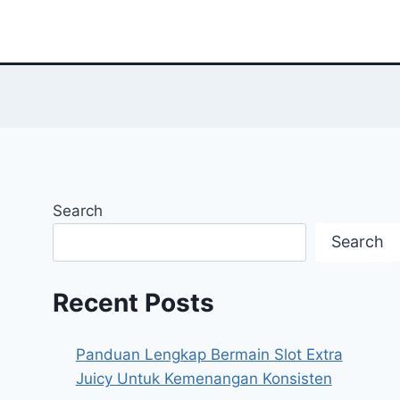
Search
Search
Recent Posts
Panduan Lengkap Bermain Slot Extra
Juicy Untuk Kemenangan Konsisten