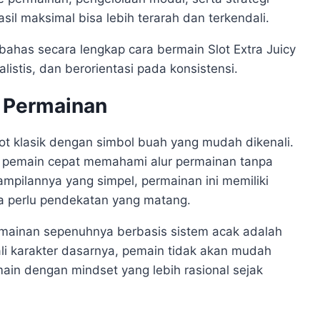
il maksimal bisa lebih terarah dan terkendali.
has secara lengkap cara bermain Slot Extra Juicy
listis, dan berorientasi pada konsistensi.
 Permainan
lot klasik dengan simbol buah yang mudah dikenali.
 pemain cepat memahami alur permainan tanpa
ampilannya yang simpel, permainan ini memiliki
gga perlu pendekatan yang matang.
mainan sepenuhnya berbasis sistem acak adalah
i karakter dasarnya, pemain tidak akan mudah
main dengan mindset yang lebih rasional sejak