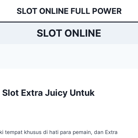
SLOT ONLINE FULL POWER
SLOT ONLINE
Slot Extra Juicy Untuk
iki tempat khusus di hati para pemain, dan Extra