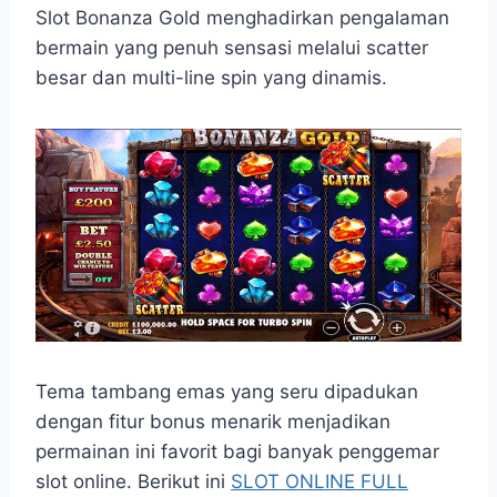
a
c
s
l
y
n
a
Slot Bonanza Gold menghadirkan pengalaman
t
e
s
e
p
e
r
bermain yang penuh sensasi melalui scatter
s
b
e
g
e
e
besar dan multi-line spin yang dinamis.
A
o
n
r
p
o
g
a
p
k
e
m
r
Tema tambang emas yang seru dipadukan
dengan fitur bonus menarik menjadikan
permainan ini favorit bagi banyak penggemar
slot online. Berikut ini
SLOT ONLINE FULL