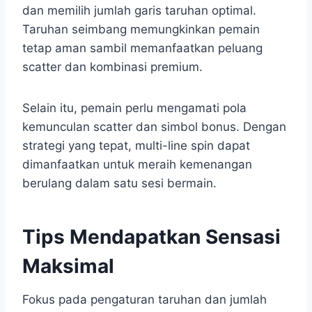
dan memilih jumlah garis taruhan optimal.
Taruhan seimbang memungkinkan pemain
tetap aman sambil memanfaatkan peluang
scatter dan kombinasi premium.
Selain itu, pemain perlu mengamati pola
kemunculan scatter dan simbol bonus. Dengan
strategi yang tepat, multi-line spin dapat
dimanfaatkan untuk meraih kemenangan
berulang dalam satu sesi bermain.
Tips Mendapatkan Sensasi
Maksimal
Fokus pada pengaturan taruhan dan jumlah