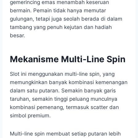
gemerincing emas menambah keseruan
bermain. Pemain tidak hanya memutar
gulungan, tetapi juga seolah berada di dalam
tambang yang penuh kejutan dan hadiah
besar.
Mekanisme Multi-Line Spin
Slot ini menggunakan multi-line spin, yang
memungkinkan banyak kombinasi kemenangan
dalam satu putaran. Semakin banyak garis
taruhan, semakin tinggi peluang munculnya
kombinasi pemenang, termasuk scatter dan
simbol premium.
Multi-line spin membuat setiap putaran lebih