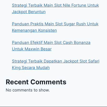
Strategi Terbaik Main Slot Nile Fortune Untuk
Jackpot Beruntun
Panduan Praktis Main Slot Sugar Rush Untuk
Kemenangan Konsisten
Panduan Efektif Main Slot Cash Bonanza
Untuk Maxwin Besar
Strategi Terbaik Dapatkan Jackpot Slot Safari
King Secara Mudah
Recent Comments
No comments to show.