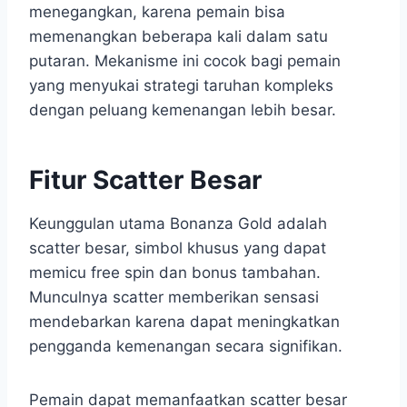
menegangkan, karena pemain bisa
memenangkan beberapa kali dalam satu
putaran. Mekanisme ini cocok bagi pemain
yang menyukai strategi taruhan kompleks
dengan peluang kemenangan lebih besar.
Fitur Scatter Besar
Keunggulan utama Bonanza Gold adalah
scatter besar, simbol khusus yang dapat
memicu free spin dan bonus tambahan.
Munculnya scatter memberikan sensasi
mendebarkan karena dapat meningkatkan
pengganda kemenangan secara signifikan.
Pemain dapat memanfaatkan scatter besar