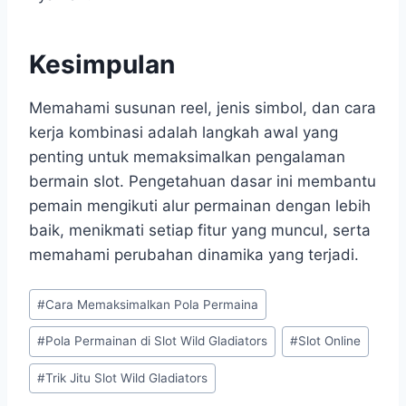
Kesimpulan
Memahami susunan reel, jenis simbol, dan cara
kerja kombinasi adalah langkah awal yang
penting untuk memaksimalkan pengalaman
bermain slot. Pengetahuan dasar ini membantu
pemain mengikuti alur permainan dengan lebih
baik, menikmati setiap fitur yang muncul, serta
memahami perubahan dinamika yang terjadi.
Post
#
Cara Memaksimalkan Pola Permaina
Tags:
#
Pola Permainan di Slot Wild Gladiators
#
Slot Online
#
Trik Jitu Slot Wild Gladiators