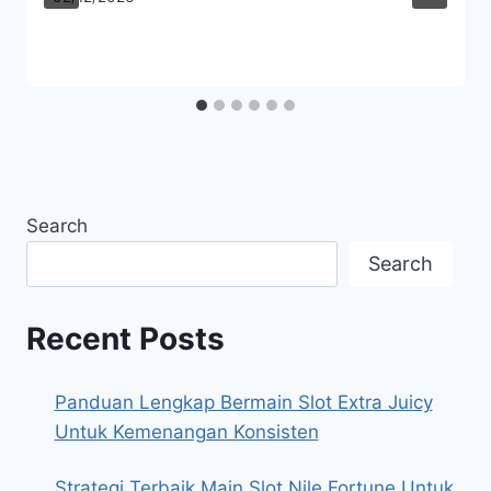
Search
Search
Recent Posts
Panduan Lengkap Bermain Slot Extra Juicy
Untuk Kemenangan Konsisten
Strategi Terbaik Main Slot Nile Fortune Untuk