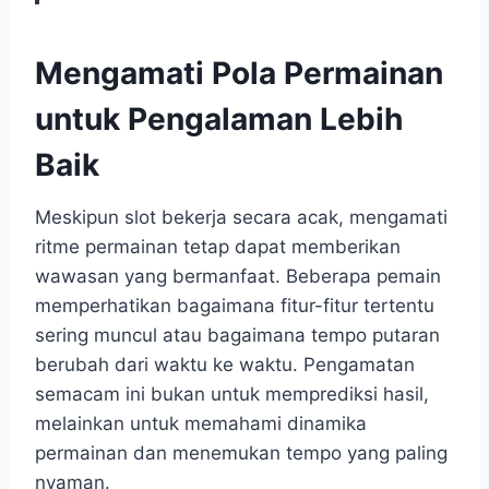
Mengamati Pola Permainan
untuk Pengalaman Lebih
Baik
Meskipun slot bekerja secara acak, mengamati
ritme permainan tetap dapat memberikan
wawasan yang bermanfaat. Beberapa pemain
memperhatikan bagaimana fitur-fitur tertentu
sering muncul atau bagaimana tempo putaran
berubah dari waktu ke waktu. Pengamatan
semacam ini bukan untuk memprediksi hasil,
melainkan untuk memahami dinamika
permainan dan menemukan tempo yang paling
nyaman.