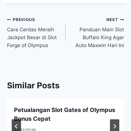
Post
PREVIOUS
NEXT
Cara Cerdas Meraih
Panduan Main Slot
navigation
Jackpot Besar di Slot
Buffalo King Agar
Forge of Olympus
Auto Maxwin Hari Ini
Similar Posts
Petualangan Slot Gates of Olympus
Bonus Cepat
02/12/2026