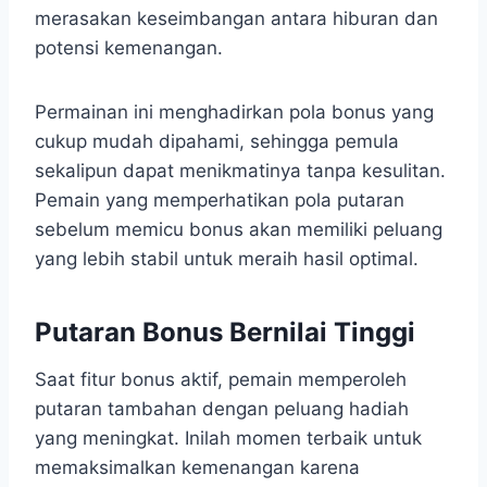
merasakan keseimbangan antara hiburan dan
potensi kemenangan.
Permainan ini menghadirkan pola bonus yang
cukup mudah dipahami, sehingga pemula
sekalipun dapat menikmatinya tanpa kesulitan.
Pemain yang memperhatikan pola putaran
sebelum memicu bonus akan memiliki peluang
yang lebih stabil untuk meraih hasil optimal.
Putaran Bonus Bernilai Tinggi
Saat fitur bonus aktif, pemain memperoleh
putaran tambahan dengan peluang hadiah
yang meningkat. Inilah momen terbaik untuk
memaksimalkan kemenangan karena