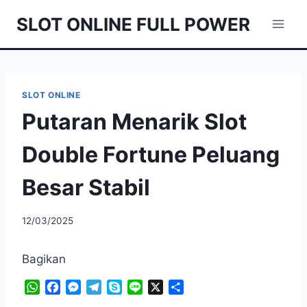
Skip
SLOT ONLINE FULL POWER
to
content
SLOT ONLINE
Putaran Menarik Slot
Double Fortune Peluang
Besar Stabil
12/03/2025
Bagikan
W
F
M
T
S
L
X
S
h
a
e
e
k
i
h