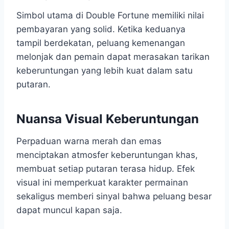
Simbol utama di Double Fortune memiliki nilai
pembayaran yang solid. Ketika keduanya
tampil berdekatan, peluang kemenangan
melonjak dan pemain dapat merasakan tarikan
keberuntungan yang lebih kuat dalam satu
putaran.
Nuansa Visual Keberuntungan
Perpaduan warna merah dan emas
menciptakan atmosfer keberuntungan khas,
membuat setiap putaran terasa hidup. Efek
visual ini memperkuat karakter permainan
sekaligus memberi sinyal bahwa peluang besar
dapat muncul kapan saja.