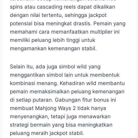
spins atau cascading reels dapat dikalikan
dengan nilai tertentu, sehingga jackpot
potensial bisa meningkat drastis. Pemain yang
memahami cara memanfaatkan multiplier ini
memiliki peluang lebih tinggi untuk
mengamankan kemenangan stabil.
Selain itu, ada juga simbol wild yang
menggantikan simbol lain untuk membentuk
kombinasi menang. Kehadiran wild membantu
pemain memaksimalkan peluang kemenangan
di setiap putaran. Gabungan fitur bonus ini
membuat Mahjong Ways 2 tidak hanya
menyenangkan, tetapi juga menawarkan
strategi bermain yang bisa meningkatkan
peluang meraih jackpot stabil.