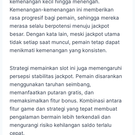
kemenangan kecil hingga menengah.
Kemenangan-kemenangan ini memberikan
rasa progresif bagi pemain, sehingga mereka
merasa selalu berpotensi menuju jackpot
besar. Dengan kata lain, meski jackpot utama
tidak setiap saat muncul, pemain tetap dapat
menikmati kemenangan yang konsisten.
Strategi memainkan slot ini juga memengaruhi
persepsi stabilitas jackpot. Pemain disarankan
menggunakan taruhan seimbang,
memanfaatkan putaran gratis, dan
memaksimalkan fitur bonus. Kombinasi antara
fitur game dan strategi yang tepat membuat
pengalaman bermain lebih terkendali dan
mengurangi risiko kehilangan saldo terlalu
cepat.