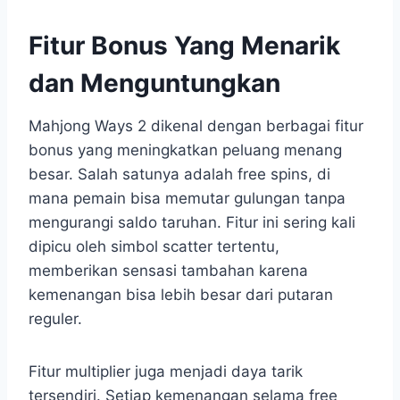
Fitur Bonus Yang Menarik
dan Menguntungkan
Mahjong Ways 2 dikenal dengan berbagai fitur
bonus yang meningkatkan peluang menang
besar. Salah satunya adalah free spins, di
mana pemain bisa memutar gulungan tanpa
mengurangi saldo taruhan. Fitur ini sering kali
dipicu oleh simbol scatter tertentu,
memberikan sensasi tambahan karena
kemenangan bisa lebih besar dari putaran
reguler.
Fitur multiplier juga menjadi daya tarik
tersendiri. Setiap kemenangan selama free