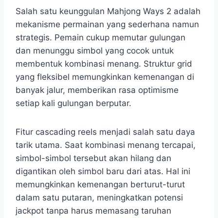
Salah satu keunggulan Mahjong Ways 2 adalah
mekanisme permainan yang sederhana namun
strategis. Pemain cukup memutar gulungan
dan menunggu simbol yang cocok untuk
membentuk kombinasi menang. Struktur grid
yang fleksibel memungkinkan kemenangan di
banyak jalur, memberikan rasa optimisme
setiap kali gulungan berputar.
Fitur cascading reels menjadi salah satu daya
tarik utama. Saat kombinasi menang tercapai,
simbol-simbol tersebut akan hilang dan
digantikan oleh simbol baru dari atas. Hal ini
memungkinkan kemenangan berturut-turut
dalam satu putaran, meningkatkan potensi
jackpot tanpa harus memasang taruhan