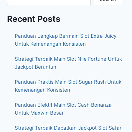
Recent Posts
Panduan Lengkap Bermain Slot Extra Juicy
Untuk Kemenangan Konsisten
Strategi Terbaik Main Slot Nile Fortune Untuk
Jackpot Beruntun
Panduan Praktis Main Slot Sugar Rush Untuk
Kemenangan Konsisten
Panduan Efektif Main Slot Cash Bonanza
Untuk Maxwin Besar
Strategi Terbaik Dapatkan Jackpot Slot Safari