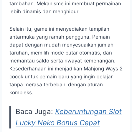
tambahan. Mekanisme ini membuat permainan
lebih dinamis dan menghibur.
Selain itu, game ini menyediakan tampilan
antarmuka yang ramah pengguna. Pemain
dapat dengan mudah menyesuaikan jumlah
taruhan, memilih mode putar otomatis, dan
memantau saldo serta riwayat kemenangan.
Kesederhanaan ini menjadikan Mahjong Ways 2
cocok untuk pemain baru yang ingin belajar
tanpa merasa terbebani dengan aturan
kompleks.
Baca Juga:
Keberuntungan Slot
Lucky Neko Bonus Cepat