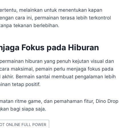
ertentu, melainkan untuk menentukan kapan
ngan cara ini, permainan terasa lebih terkontrol
tanpa tekanan berlebihan.
njaga Fokus pada Hiburan
 permainan hiburan yang penuh kejutan visual dan
cara maksimal, pemain perlu menjaga fokus pada
 akhir. Bermain santai membuat pengalaman lebih
an tetap positif.
matan ritme game, dan pemahaman fitur, Dino Drop
kan bagi siapa saja.
OT ONLINE FULL POWER