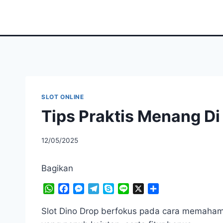
Skip
to
content
SLOT ONLINE
Tips Praktis Menang Di
12/05/2025
Bagikan
W
F
M
T
S
L
X
S
h
a
e
e
k
i
h
a
c
s
l
y
n
a
Slot Dino Drop berfokus pada cara memahami
t
e
s
e
p
e
r