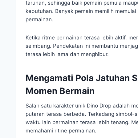
taruhan, sehingga baik pemain pemula maup
kebutuhan. Banyak pemain memilih memulai
permainan.
Ketika ritme permainan terasa lebih aktif, 
seimbang. Pendekatan ini membantu menjaga
terasa lebih lama dan menghibur.
Mengamati Pola Jatuhan 
Momen Bermain
Salah satu karakter unik Dino Drop adalah 
putaran terasa berbeda. Terkadang simbol-si
waktu lain permainan terasa lebih tenang. 
memahami ritme permainan.