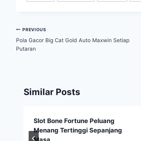
Tags:
Post
PREVIOUS
Pola Gacor Big Cat Gold Auto Maxwin Setiap
navigation
Putaran
Similar Posts
o
Slot Bone Fortune Peluang
Menang Tertinggi Sepanjang
Masa