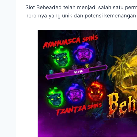
h
a
e
e
k
i
h
a
c
s
l
y
n
a
Slot Beheaded telah menjadi salah satu perm
t
e
s
e
p
e
r
horornya yang unik dan potensi kemenangan
s
b
e
g
e
e
A
o
n
r
p
o
g
a
p
k
e
m
r