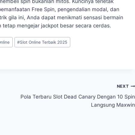
membeli spin bukanlah mitos. Kuncinya terletak
pemanfaatan Free Spin, pengendalian modal, dan
rik gila ini, Anda dapat menikmati sensasi bermain
n tetap mengejar jackpot besar secara cerdas.
Online
#
Slot Online Terbaik 2025
NEXT
Pola Terbaru Slot Dead Canary Dengan 10 Spin
Langsung Maxwin