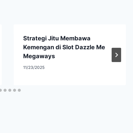
Strategi Jitu Membawa
Kemengan di Slot Dazzle Me
Megaways
11/23/2025