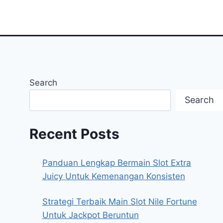
Search
Search
Recent Posts
Panduan Lengkap Bermain Slot Extra
Juicy Untuk Kemenangan Konsisten
Strategi Terbaik Main Slot Nile Fortune
Untuk Jackpot Beruntun