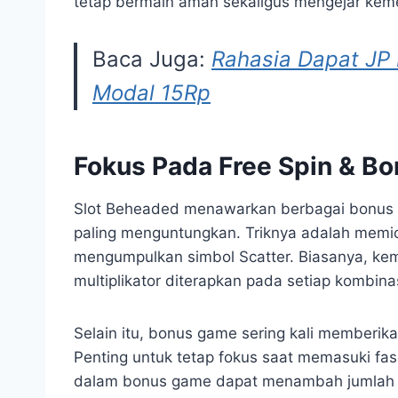
tetap bermain aman sekaligus mengejar kem
Baca Juga:
Rahasia Dapat JP 
Modal 15Rp
Fokus Pada Free Spin & B
Slot Beheaded menawarkan berbagai bonus d
paling menguntungkan. Triknya adalah memi
mengumpulkan simbol Scatter. Biasanya, ke
multiplikator diterapkan pada setiap kombin
Selain itu, bonus game sering kali member
Penting untuk tetap fokus saat memasuki fas
dalam bonus game dapat menambah jumlah 