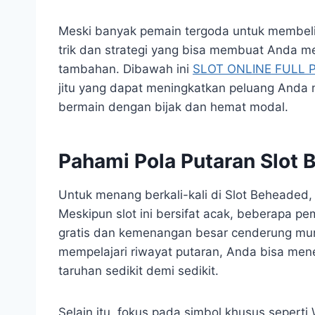
Meski banyak pemain tergoda untuk membeli
trik dan strategi yang bisa membuat Anda m
tambahan. Dibawah ini
SLOT ONLINE FULL
jitu yang dapat meningkatkan peluang Anda 
bermain dengan bijak dan hemat modal.
Pahami Pola Putaran Slot
Untuk menang berkali-kali di Slot Beheaded
Meskipun slot ini bersifat acak, beberapa 
gratis dan kemenangan besar cenderung munc
mempelajari riwayat putaran, Anda bisa men
taruhan sedikit demi sedikit.
Selain itu, fokus pada simbol khusus seperti 