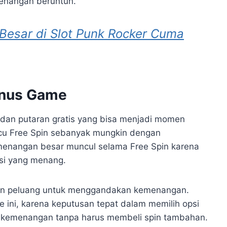
enangan beruntun.
Besar di Slot Punk Rocker Cuma
onus Game
an putaran gratis yang bisa menjadi momen
cu Free Spin sebanyak mungkin dengan
menangan besar muncul selama Free Spin karena
asi yang menang.
ikan peluang untuk menggandakan kemenangan.
e ini, karena keputusan tepat dalam memilih opsi
kemenangan tanpa harus membeli spin tambahan.