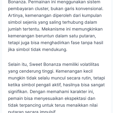
Bonanza. Permainan ini menggunakan sistem
pembayaran cluster, bukan garis konvensional.
Artinya, kemenangan diperoleh dari kumpulan
simbol sejenis yang saling terhubung dalam
jumlah tertentu. Mekanisme ini memungkinkan
kemenangan beruntun dalam satu putaran,
tetapi juga bisa menghadirkan fase tanpa hasil
jika simbol tidak mendukung.
Selain itu, Sweet Bonanza memiliki volatilitas
yang cenderung tinggi. Kemenangan kecil
mungkin tidak selalu muncul secara rutin, tetapi
ketika simbol pengali aktif, hasilnya bisa sangat
signifikan. Dengan memahami karakter ini,
pemain bisa menyesuaikan ekspektasi dan
tidak terpancing untuk terus menaikkan nilai
putaran secara impulsif.