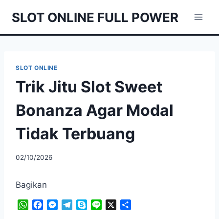
Skip
SLOT ONLINE FULL POWER
to
content
SLOT ONLINE
Trik Jitu Slot Sweet
Bonanza Agar Modal
Tidak Terbuang
02/10/2026
Bagikan
W
F
M
T
S
L
X
S
h
a
e
e
k
i
h