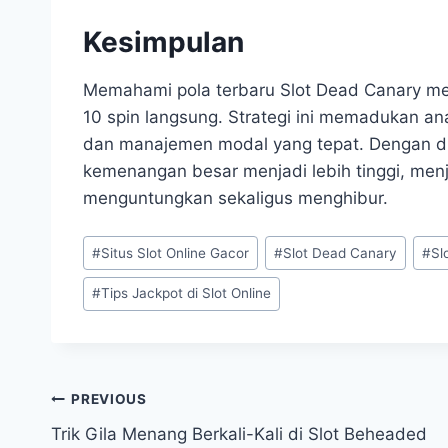
Kesimpulan
Memahami pola terbaru Slot Dead Canary m
10 spin langsung. Strategi ini memadukan anal
dan manajemen modal yang tepat. Dengan di
kemenangan besar menjadi lebih tinggi, menj
menguntungkan sekaligus menghibur.
Post
#
Situs Slot Online Gacor
#
Slot Dead Canary
#
Sl
Tags:
#
Tips Jackpot di Slot Online
Post
PREVIOUS
Trik Gila Menang Berkali-Kali di Slot Beheaded
navigation