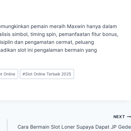
emungkinkan pemain meraih Maxwin hanya dalam
isis simbol, timing spin, pemanfaatan fitur bonus,
siplin dan pengamatan cermat, peluang
adikan slot ini pengalaman bermain yang
ot Online
#
Slot Online Terbaik 2025
NEXT
Cara Bermain Slot Loner Supaya Dapat JP Gede