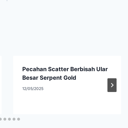
Pecahan Scatter Berbisah Ular
Besar Serpent Gold
12/05/2025