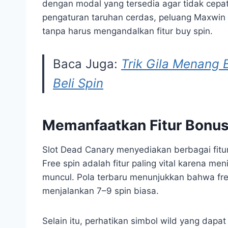
dengan modal yang tersedia agar tidak cepa
pengaturan taruhan cerdas, peluang Maxwin d
tanpa harus mengandalkan fitur buy spin.
Baca Juga:
Trik Gila Menang 
Beli Spin
Memanfaatkan Fitur Bonus
Slot Dead Canary menyediakan berbagai fit
Free spin adalah fitur paling vital karena m
muncul. Pola terbaru menunjukkan bahwa fr
menjalankan 7–9 spin biasa.
Selain itu, perhatikan simbol wild yang dapa