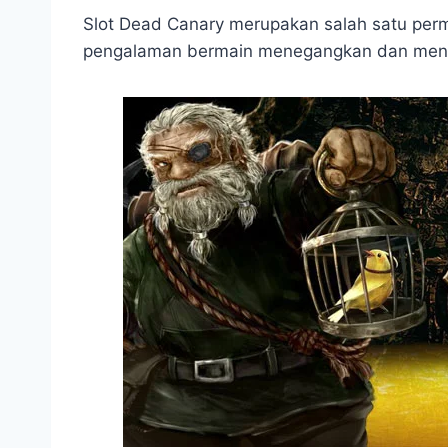
h
a
e
e
k
i
h
a
c
s
l
y
n
a
Slot Dead Canary merupakan salah satu perm
t
e
s
e
p
e
r
pengalaman bermain menegangkan dan mengas
s
b
e
g
e
e
A
o
n
r
p
o
g
a
p
k
e
m
r