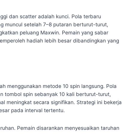
ggi dan scatter adalah kunci. Pola terbaru
 muncul setelah 7–8 putaran berturut-turut,
ngkatkan peluang Maxwin. Pemain yang sabar
mperoleh hadiah lebih besar dibandingkan yang
lah menggunakan metode 10 spin langsung. Pola
ombol spin sebanyak 10 kali berturut-turut,
 meningkat secara signifikan. Strategi ini bekerja
sar pada interval tertentu.
aruhan. Pemain disarankan menyesuaikan taruhan