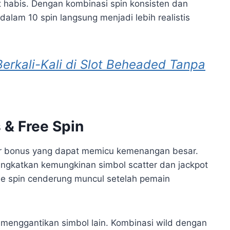
t habis. Dengan kombinasi spin konsisten dan
alam 10 spin langsung menjadi lebih realistis
Berkali-Kali di Slot Beheaded Tanpa
 & Free Spin
ur bonus yang dapat memicu kemenangan besar.
eningkatkan kemungkinan simbol scatter dan jackpot
ee spin cenderung muncul setelah pemain
t menggantikan simbol lain. Kombinasi wild dengan