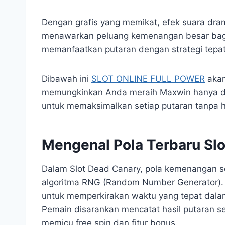
Dengan grafis yang memikat, efek suara dram
menawarkan peluang kemenangan besar ba
memanfaatkan putaran dengan strategi tepat
Dibawah ini
SLOT ONLINE FULL POWER
akan
memungkinkan Anda meraih Maxwin hanya dal
untuk memaksimalkan setiap putaran tanpa 
Mengenal Pola Terbaru Sl
Dalam Slot Dead Canary, pola kemenangan se
algoritma RNG (Random Number Generator).
untuk memperkirakan waktu yang tepat dala
Pemain disarankan mencatat hasil putaran s
memicu free spin dan fitur bonus.