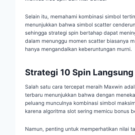
Selain itu, memahami kombinasi simbol tertin
menunjukkan bahwa simbol scatter cenderung
sehingga strategi spin bertahap dapat meni
dalam menunggu momen scatter biasanya me
hanya mengandalkan keberuntungan murni.
Strategi 10 Spin Langsung
Salah satu cara tercepat meraih Maxwin ada
terbaru menunjukkan bahwa dengan menekan t
peluang munculnya kombinasi simbol maksimal
karena algoritma slot sering memicu bonus be
Namun, penting untuk memperhatikan nilai t