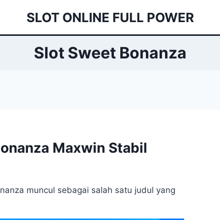
SLOT ONLINE FULL POWER
Slot Sweet Bonanza
Bonanza Maxwin Stabil
onanza muncul sebagai salah satu judul yang