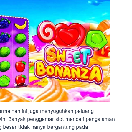
rmainan ini juga menyuguhkan peluang
win. Banyak penggemar slot mencari pengalaman
g besar tidak hanya bergantung pada