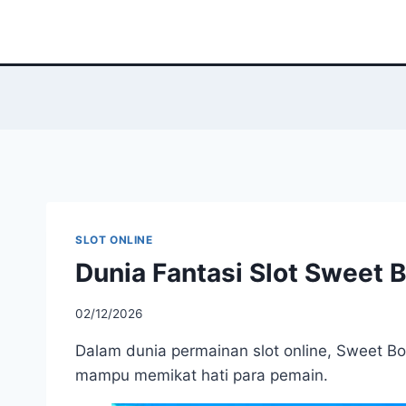
Skip
to
content
SLOT ONLINE
Dunia Fantasi Slot Sweet 
02/12/2026
Dalam dunia permainan slot online, Sweet B
mampu memikat hati para pemain.