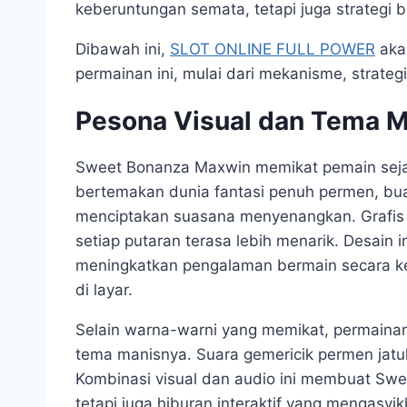
keberuntungan semata, tetapi juga strategi 
Dibawah ini,
SLOT ONLINE FULL POWER
akan
permainan ini, mulai dari mekanisme, strateg
Pesona Visual dan Tema M
Sweet Bonanza Maxwin memikat pemain sejak
bertemakan dunia fantasi penuh permen, bu
menciptakan suasana menyenangkan. Grafis
setiap putaran terasa lebih menarik. Desain i
meningkatkan pengalaman bermain secara k
di layar.
Selain warna-warni yang memikat, permainan 
tema manisnya. Suara gemericik permen jatu
Kombinasi visual dan audio ini membuat Sw
tetapi juga hiburan interaktif yang mengasyi