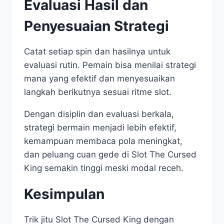
Evaluasi Hasil dan
Penyesuaian Strategi
Catat setiap spin dan hasilnya untuk
evaluasi rutin. Pemain bisa menilai strategi
mana yang efektif dan menyesuaikan
langkah berikutnya sesuai ritme slot.
Dengan disiplin dan evaluasi berkala,
strategi bermain menjadi lebih efektif,
kemampuan membaca pola meningkat,
dan peluang cuan gede di Slot The Cursed
King semakin tinggi meski modal receh.
Kesimpulan
Trik jitu Slot The Cursed King dengan