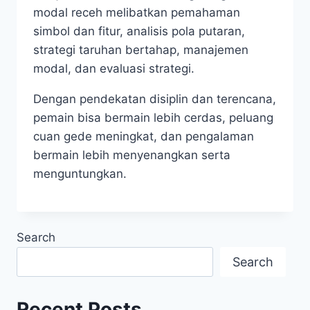
modal receh melibatkan pemahaman
simbol dan fitur, analisis pola putaran,
strategi taruhan bertahap, manajemen
modal, dan evaluasi strategi.
Dengan pendekatan disiplin dan terencana,
pemain bisa bermain lebih cerdas, peluang
cuan gede meningkat, dan pengalaman
bermain lebih menyenangkan serta
menguntungkan.
Search
Search
Recent Posts