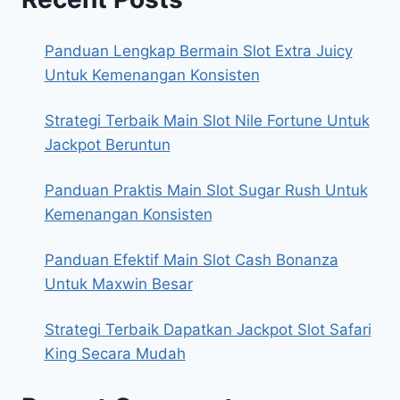
Panduan Lengkap Bermain Slot Extra Juicy
Untuk Kemenangan Konsisten
Strategi Terbaik Main Slot Nile Fortune Untuk
Jackpot Beruntun
Panduan Praktis Main Slot Sugar Rush Untuk
Kemenangan Konsisten
Panduan Efektif Main Slot Cash Bonanza
Untuk Maxwin Besar
Strategi Terbaik Dapatkan Jackpot Slot Safari
King Secara Mudah