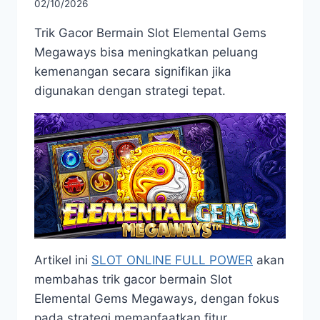
02/10/2026
Trik Gacor Bermain Slot Elemental Gems
Megaways bisa meningkatkan peluang
kemenangan secara signifikan jika
digunakan dengan strategi tepat.
Artikel ini
SLOT ONLINE FULL POWER
akan
membahas trik gacor bermain Slot
Elemental Gems Megaways, dengan fokus
pada strategi memanfaatkan fitur