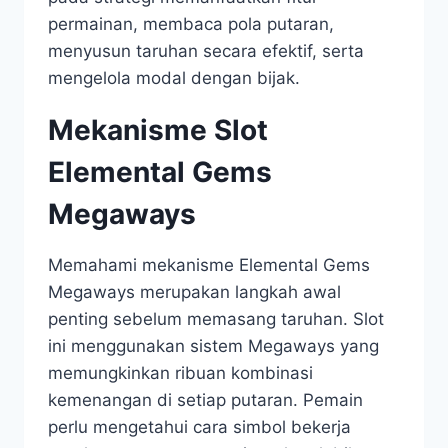
permainan, membaca pola putaran,
menyusun taruhan secara efektif, serta
mengelola modal dengan bijak.
Mekanisme Slot
Elemental Gems
Megaways
Memahami mekanisme Elemental Gems
Megaways merupakan langkah awal
penting sebelum memasang taruhan. Slot
ini menggunakan sistem Megaways yang
memungkinkan ribuan kombinasi
kemenangan di setiap putaran. Pemain
perlu mengetahui cara simbol bekerja