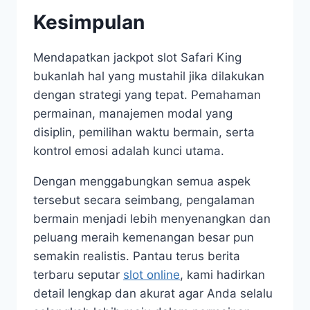
Kesimpulan
Mendapatkan jackpot slot Safari King
bukanlah hal yang mustahil jika dilakukan
dengan strategi yang tepat. Pemahaman
permainan, manajemen modal yang
disiplin, pemilihan waktu bermain, serta
kontrol emosi adalah kunci utama.
Dengan menggabungkan semua aspek
tersebut secara seimbang, pengalaman
bermain menjadi lebih menyenangkan dan
peluang meraih kemenangan besar pun
semakin realistis. Pantau terus berita
terbaru seputar
slot online
, kami hadirkan
detail lengkap dan akurat agar Anda selalu