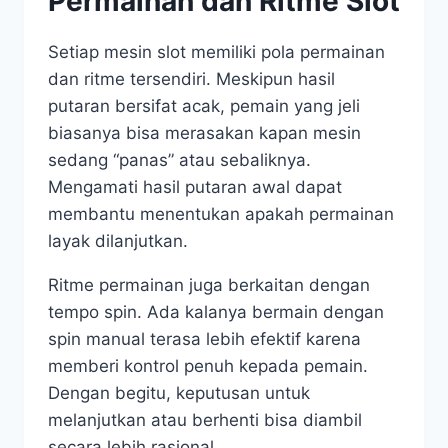
Permainan dan Ritme Slot
Setiap mesin slot memiliki pola permainan
dan ritme tersendiri. Meskipun hasil
putaran bersifat acak, pemain yang jeli
biasanya bisa merasakan kapan mesin
sedang “panas” atau sebaliknya.
Mengamati hasil putaran awal dapat
membantu menentukan apakah permainan
layak dilanjutkan.
Ritme permainan juga berkaitan dengan
tempo spin. Ada kalanya bermain dengan
spin manual terasa lebih efektif karena
memberi kontrol penuh kepada pemain.
Dengan begitu, keputusan untuk
melanjutkan atau berhenti bisa diambil
secara lebih rasional.