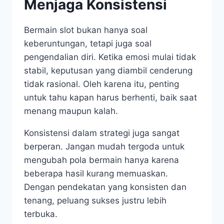
Menjaga Konsistensi
Bermain slot bukan hanya soal
keberuntungan, tetapi juga soal
pengendalian diri. Ketika emosi mulai tidak
stabil, keputusan yang diambil cenderung
tidak rasional. Oleh karena itu, penting
untuk tahu kapan harus berhenti, baik saat
menang maupun kalah.
Konsistensi dalam strategi juga sangat
berperan. Jangan mudah tergoda untuk
mengubah pola bermain hanya karena
beberapa hasil kurang memuaskan.
Dengan pendekatan yang konsisten dan
tenang, peluang sukses justru lebih
terbuka.