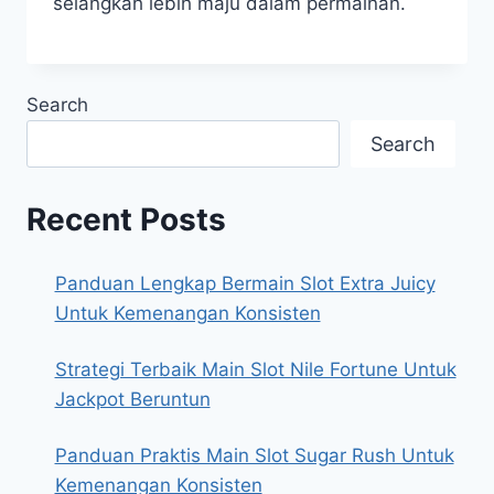
selangkah lebih maju dalam permainan.
Search
Search
Recent Posts
Panduan Lengkap Bermain Slot Extra Juicy
Untuk Kemenangan Konsisten
Strategi Terbaik Main Slot Nile Fortune Untuk
Jackpot Beruntun
Panduan Praktis Main Slot Sugar Rush Untuk
Kemenangan Konsisten