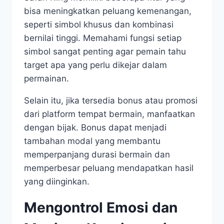
bisa meningkatkan peluang kemenangan,
seperti simbol khusus dan kombinasi
bernilai tinggi. Memahami fungsi setiap
simbol sangat penting agar pemain tahu
target apa yang perlu dikejar dalam
permainan.
Selain itu, jika tersedia bonus atau promosi
dari platform tempat bermain, manfaatkan
dengan bijak. Bonus dapat menjadi
tambahan modal yang membantu
memperpanjang durasi bermain dan
memperbesar peluang mendapatkan hasil
yang diinginkan.
Mengontrol Emosi dan