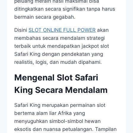
peluang meraih hasil maksimal bisa
ditingkatkan secara signifikan tanpa harus
bermain secara gegabah.
Disini
SLOT ONLINE FULL POWER
akan
membahas secara mendalam strategi
terbaik untuk mendapatkan jackpot slot
Safari King dengan pendekatan yang
realistis, logis, dan mudah dipahami.
Mengenal Slot
Safari
King
Secara Mendalam
Safari King merupakan permainan slot
bertema alam liar Afrika yang
menyuguhkan simbol-simbol hewan
eksotis dan nuansa petualangan. Tampilan