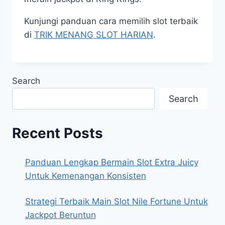
Kunjungi panduan cara memilih slot terbaik
di
TRIK MENANG SLOT HARIAN
.
Search
Search
Recent Posts
Panduan Lengkap Bermain Slot Extra Juicy
Untuk Kemenangan Konsisten
Strategi Terbaik Main Slot Nile Fortune Untuk
Jackpot Beruntun