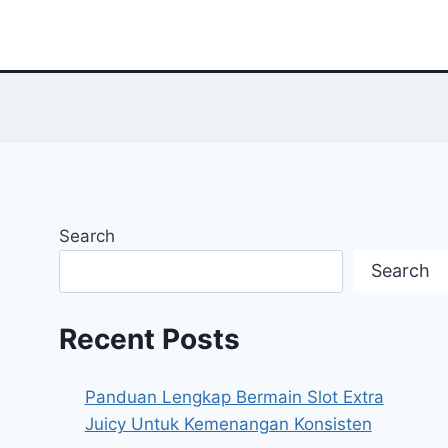
Search
Search
Recent Posts
Panduan Lengkap Bermain Slot Extra
Juicy Untuk Kemenangan Konsisten