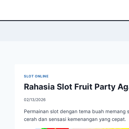
Skip
to
content
SLOT ONLINE
Rahasia Slot Fruit Party A
02/13/2026
Permainan slot dengan tema buah memang se
cerah dan sensasi kemenangan yang cepat.