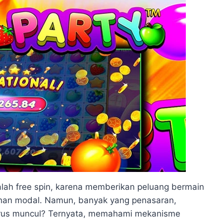
dalah free spin, karena memberikan peluang bermain
han modal. Namun, banyak yang penasaran,
terus muncul? Ternyata, memahami mekanisme