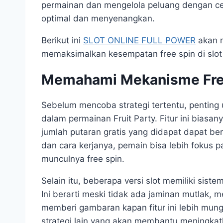
permainan dan mengelola peluang dengan c
optimal dan menyenangkan.
Berikut ini
SLOT ONLINE FULL POWER
akan 
memaksimalkan kesempatan free spin di slot F
Memahami Mekanisme Fre
Sebelum mencoba strategi tertentu, penting
dalam permainan Fruit Party. Fitur ini biasan
jumlah putaran gratis yang didapat dapat 
dan cara kerjanya, pemain bisa lebih fokus
munculnya free spin.
Selain itu, beberapa versi slot memiliki sis
Ini berarti meski tidak ada jaminan mutlak, 
memberi gambaran kapan fitur ini lebih mung
strategi lain yang akan membantu meningkat