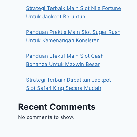
Strategi Terbaik Main Slot Nile Fortune
Untuk Jackpot Beruntun
Panduan Praktis Main Slot Sugar Rush
Untuk Kemenangan Konsisten
Panduan Efektif Main Slot Cash
Bonanza Untuk Maxwin Besar
Strategi Terbaik Dapatkan Jackpot
Slot Safari King Secara Mudah
Recent Comments
No comments to show.