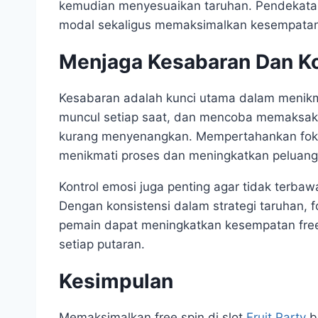
kemudian menyesuaikan taruhan. Pendekatan 
modal sekaligus memaksimalkan kesempatan 
Menjaga Kesabaran Dan Ko
Kesabaran adalah kunci utama dalam menikmati 
muncul setiap saat, dan mencoba memaksak
kurang menyenangkan. Mempertahankan fok
menikmati proses dan meningkatkan peluang 
Kontrol emosi juga penting agar tidak terba
Dengan konsistensi dalam strategi taruhan, 
pemain dapat meningkatkan kesempatan free 
setiap putaran.
Kesimpulan
Memaksimalkan free spin di slot
Fruit Party
b