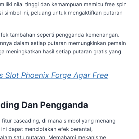
iki nilai tinggi dan kemampuan memicu free spin
 simbol ini, peluang untuk mengaktifkan putaran
i efek tambahan seperti pengganda kemenangan.
kannya dalam setiap putaran memungkinkan pemain
ga meningkatkan hasil setiap putaran gratis yang
s Slot Phoenix Forge Agar Free
ading Dan Pengganda
h fitur cascading, di mana simbol yang menang
 ini dapat menciptakan efek berantai,
 dalam satu putaran. Memahami mekanisme