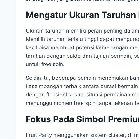
Mengatur Ukuran Taruhan
Ukuran taruhan memiliki peran penting dalam
Memilih taruhan terlalu tinggi dapat mengur
kecil bisa membuat potensi kemenangan menu
taruhan dengan saldo dan tujuan bermain, s
untuk free spin.
Selain itu, beberapa pemain menemukan ba
keseimbangan terbaik antara durasi bermain
dengan fleksibel sesuai situasi permainan 
menunggu momen free spin tanpa tekanan be
Fokus Pada Simbol Premiu
Fruit Party menggunakan sistem cluster, di