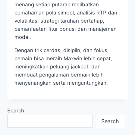
menang setiap putaran melibatkan
pemahaman pola simbol, analisis RTP dan
volatilitas, strategi taruhan bertahap,
pemanfaatan fitur bonus, dan manajemen
modal.
Dengan trik cerdas, disiplin, dan fokus,
pemain bisa meraih Maxwin lebih cepat,
meningkatkan peluang jackpot, dan
membuat pengalaman bermain lebih
menyenangkan serta menguntungkan.
Search
Search