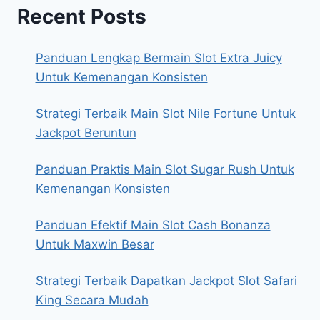
Recent Posts
Panduan Lengkap Bermain Slot Extra Juicy
Untuk Kemenangan Konsisten
Strategi Terbaik Main Slot Nile Fortune Untuk
Jackpot Beruntun
Panduan Praktis Main Slot Sugar Rush Untuk
Kemenangan Konsisten
Panduan Efektif Main Slot Cash Bonanza
Untuk Maxwin Besar
Strategi Terbaik Dapatkan Jackpot Slot Safari
King Secara Mudah